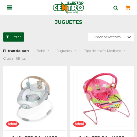

JUGUETES
Recomendados
Filtrando por:
Bebé
Juguetes
Tipo de envío:
Mediano
Quitar filtros