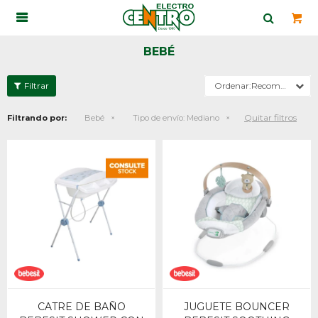

BEBÉ
Recomendados
Quitar filtros
Filtrando por:
Bebé
Tipo de envío:
Mediano
CATRE DE BAÑO
JUGUETE BOUNCER