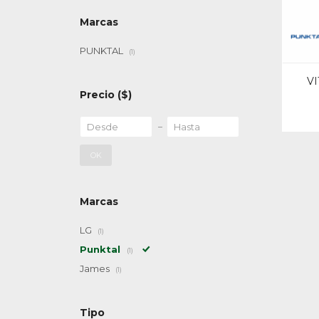
Marcas
PUNKTAL
(1)
V
Precio
($)
OK
Marcas
LG
(1)
Punktal
(1)
James
(1)
Tipo