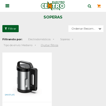

SOPERAS
Recomendados
Filtrando por:
Electrodomésticos
Soperas
Quitar filtros
Tipo de envío:
Mediano