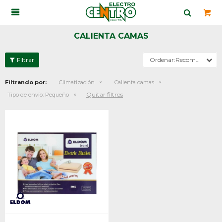

CALIENTA CAMAS
Recomendados
Filtrando por:
Climatización
Calienta camas
Quitar filtros
Tipo de envío:
Pequeño