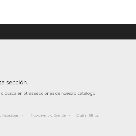
ta sección.
o o busca en otras secciones de nuestro catálogo.
Quitar filtros
trifugadoras
Tipo de envío:
Grande